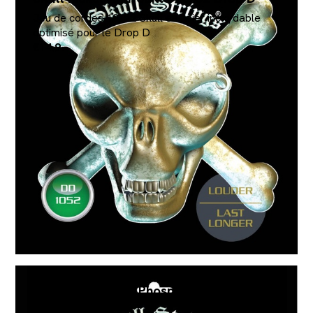
Jeu de cordes 10/52 Skull en acier inoxydable
optimisé pour le Drop D
€14.9
Skull acoustique Phosphore Bronze
Coated 10/47