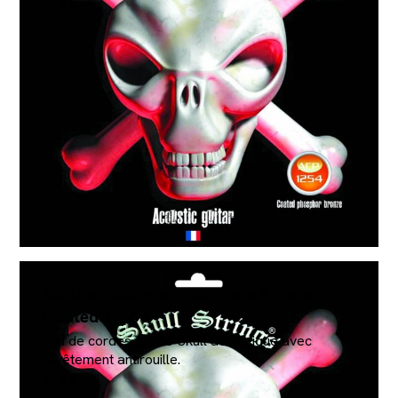
€18.9
Skull acoustique Phosphore Bronze
Coated 13/56
Jeu de cordes 13/56 Skull acoustique avec
revêtement antirouille.
€18.9