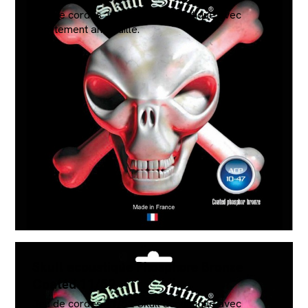
Jeu de cordes 10/47 Skull acoustique avec
revêtement antirouille.
€18.9
Skull acoustique Phosphore Bronze
Coated 11/52
Jeu de cordes 11/52 Skull acoustique avec