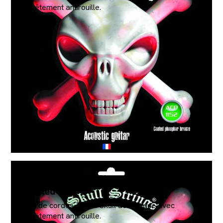
revêtement antirouille.
€18.9
Skull acoustique Phosphore Bronze
Coated 12/54
Jeu de cordes 12/54 Skull acoustique avec
revêtement antirouille.