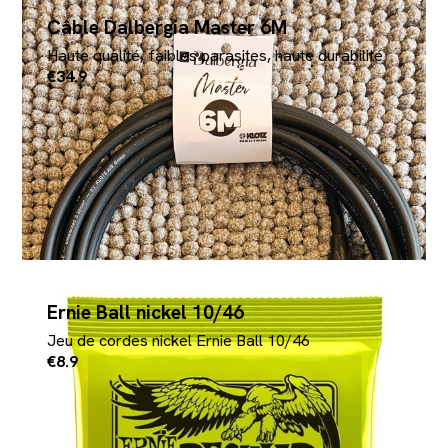
Câble Dalbergia Master 6M
Haute qualité, faibles parasites, haute durabilité
€34.9
Ernie Ball nickel 10/46
Jeu de cordes nickel Ernie Ball 10/46
€8.9